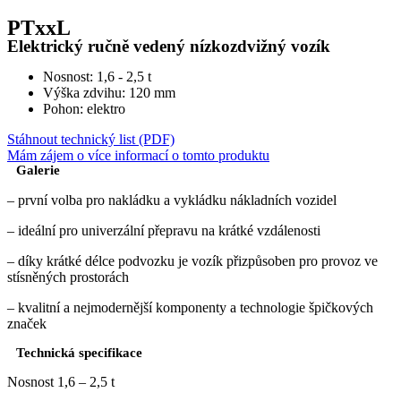
PTxxL
Elektrický ručně vedený nízkozdvižný vozík
Nosnost: 1,6 - 2,5 t
Výška zdvihu: 120 mm
Pohon: elektro
Stáhnout technický list (PDF)
Mám zájem o více informací o tomto produktu
Galerie
– první volba pro nakládku a vykládku nákladních vozidel
– ideální pro univerzální přepravu na krátké vzdálenosti
– díky krátké délce podvozku je vozík přizpůsoben pro provoz ve
stísněných prostorách
– kvalitní a nejmodernější komponenty a technologie špičkových
značek
Technická specifikace
Nosnost 1,6 – 2,5 t