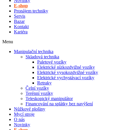
Novinky
E-shop
Pronájem techniky
Servis
Bazar
Kontakt
Kariéra
Menu
Manipulační technika
Skladová technika
Paletové vozíky
Elektrické nízkozdvižné vozíky
Elektrické vysokozdvižné vozíky
Elektrické vychystávací vozíky
Retraky
Čelní vozíky
Terénní vozíky
Teleskopický manipulátor
Financování na splátky bez navýšení
Nůžkové plošiny
Mycí stroje
O nás
Novinky
E-shop