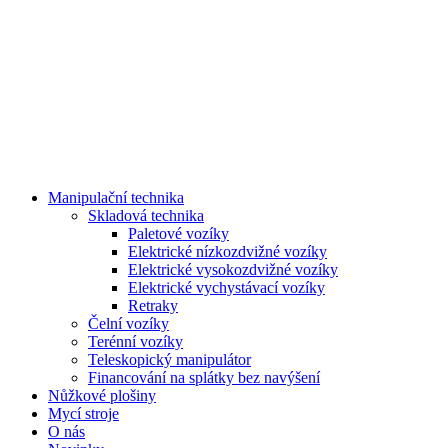
Manipulační technika
Skladová technika
Paletové vozíky
Elektrické nízkozdvižné vozíky
Elektrické vysokozdvižné vozíky
Elektrické vychystávací vozíky
Retraky
Čelní vozíky
Terénní vozíky
Teleskopický manipulátor
Financování na splátky bez navýšení
Nůžkové plošiny
Mycí stroje
O nás